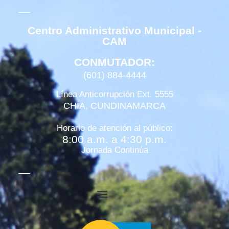
Centro Administrativo Municipal -
CAM
CONMUTADOR:
(601) 884-4444
Línea Anticorrupción Ext. 5555
CHÍA, CUNDINAMARCA
Horario de atención al público:
8:00 a.m. a 4:30 p.m.
Jornada Continúa