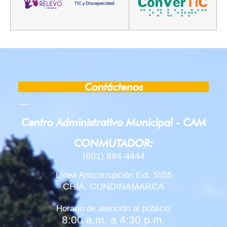
ALCALDE DE CHÍA ADVIRTIÓ DESAFÍOS DE I
CHÍA FUE RECONOCIDO COMO REFERENTE DE
LA INCONFORMIDAD DEL ALCALDE DE CHÍA
Contáctenos
ENCONTREMONOS EN BOGOTÁ Y EN CUNDIN
Centro Administrativo Municipal - CAM
RESTRICCIÓN VEHICULAR Y TRONCAL DE LOS
CONMUTADOR:
(601) 884-4444
CHÍA EMBOTELLADA ALCALDE DE CHÍA ANUN
Línea Anticorrupción Ext. 5555
CHÍA, CUNDINAMARCA
VIVIENDO LA VIDA - ENTREVISTA TELEAMIGA
Horario de atención al público:
8:00 a.m. a 4:30 p.m.
CHÍA VIBRÓ CON LA CARRERA DE LA MUJER 2