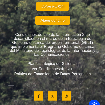
Botón PQRSF
Podio en la San Silvestre de Chía fue para Perú
Mapa del Sitio
Chía Disfruto con su Tradicional Carrera de San 
Condiciones de uso de la información Sitio
Quince Categorías se Corrieron Hoy en la San Si
desarrollado en el marco de la Estrategia de
Gobierno en Línea del orden Territorial (GELT)
que implementa el Programa Gobierno en Línea
del Ministerio de Tecnologías de la Información y
Alcalde de Chía Habla de Investigación
las Comunicaciones.
Plan estratégico de Sistemas
Sonrisas de 340 Niños Con Discapacidad
Ver Condiciones de Uso
Política de Tratamiento de Datos Personales
1.350 Adultos Mayores Visitaron Boyaca
Chía Enciende la magia de la Navidad