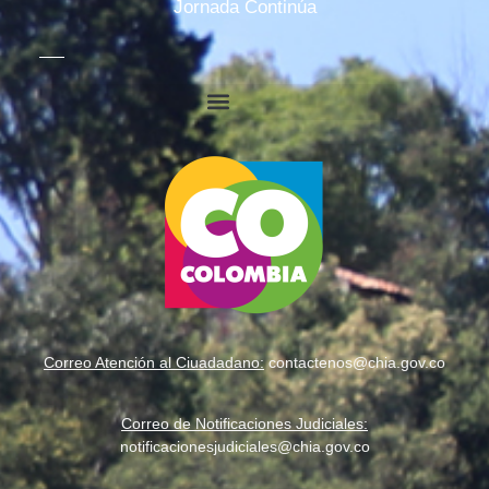
Jornada Continúa
Recaudo Alcaldía de Chía
CHÍA, MUNICIPIO SEMIFINALISTA DEL PREMI
5 BICICROSISTAS DE CHÍA ESTARÁN EN EL M
BICICROSISTAS COLOMBIANOS SUEÑAN CON 
Falla Eléctrica en Planta Tibitoc Afecta Suminis
Correo Atención al Ciuadadano:
contactenos@chia.gov.co
Chía regulará vehículos de carga pesada
Correo de Notificaciones Judiciales:
notificacionesjudiciales@chia.gov.co
"FISH FESTIVAL", FIESTA GASTRONÓMICA EN 