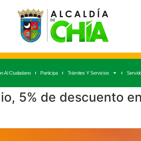
ón Al Ciudadano
Participa
Trámites Y Servicios
Servid
nio, 5% de descuento e