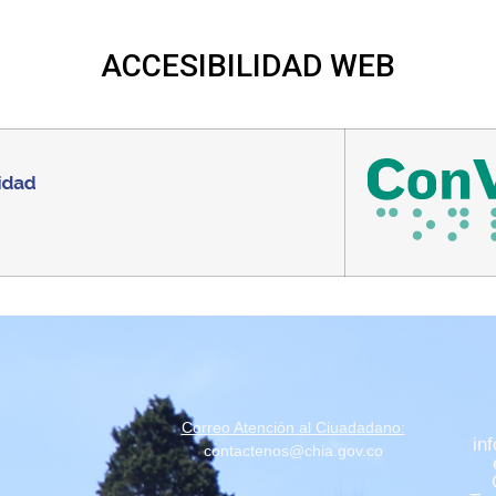
ACCESIBILIDAD
WEB
Correo Atención al Ciuadadano:
in
contactenos@chia.gov.co