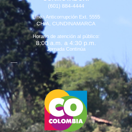
(601) 884-4444
Línea Anticorrupción Ext. 5555
CHÍA, CUNDINAMARCA
Horario de atención al público:
8:00 a.m. a 4:30 p.m.
Jornada Continúa