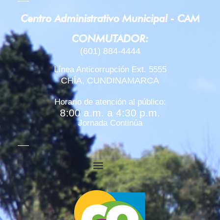
Centro Administrativo Municipal - CAM
RESTRICCIÓN VEHICULAR Y TRONCAL DE LOS
CONMUTADOR:
(601) 884-4444
CHÍA EMBOTELLADA ALCALDE DE CHÍA ANUN
Línea Anticorrupción Ext. 5555
CHÍA, CUNDINAMARCA
VIVIENDO LA VIDA - ENTREVISTA TELEAMIGA
Horario de atención al público:
8:00 a.m. a 4:30 p.m.
CHÍA VIBRÓ CON LA CARRERA DE LA MUJER 2
Jornada Continúa
Recaudo Alcaldía de Chía
CHÍA, MUNICIPIO SEMIFINALISTA DEL PREMI
5 BICICROSISTAS DE CHÍA ESTARÁN EN EL M