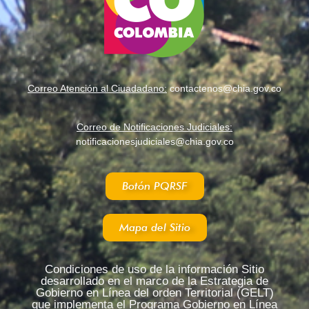
BICICROSISTAS COLOMBIANOS SUEÑAN CON 
Falla Eléctrica en Planta Tibitoc Afecta Suminis
Correo Atención al Ciuadadano:
contactenos@chia.gov.co
Chía regulará vehículos de carga pesada
Correo de Notificaciones Judiciales:
notificacionesjudiciales@chia.gov.co
"FISH FESTIVAL", FIESTA GASTRONÓMICA EN 
Botón PQRSF
Podio en la San Silvestre de Chía fue para Perú
Mapa del Sitio
Chía Disfruto con su Tradicional Carrera de San 
Condiciones de uso de la información Sitio
Quince Categorías se Corrieron Hoy en la San Si
desarrollado en el marco de la Estrategia de
Gobierno en Línea del orden Territorial (GELT)
que implementa el Programa Gobierno en Línea